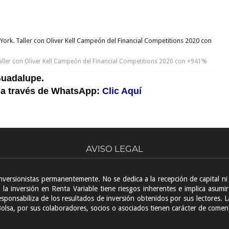
York. Taller con Oliver Kell Campeón del Financial Competitions 2020 con
aller con Oliver Kell Campeón del Financial Competitions 2020 con +941%
uadalupe.
 a través de WhatsApp:
Clic Aquí
AVISO LEGAL
inversionistas permanentemente. No se dedica a la recepción de capital 
la inversión en Renta Variable tiene riesgos inherentes e implica asumir
sponsabiliza de los resultados de inversión obtenidos por sus lectores. La
Bolsa, por sus colaboradores, socios o asociados tienen carácter de com