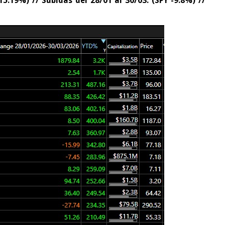
15.19%) // Subidas del 28/01 al 30/03. (SPY -9.8%) //