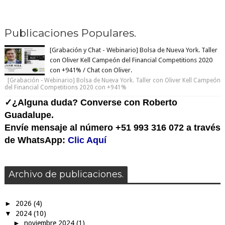
1
2
3
4
Next �
Page 1 of 4
Publicaciones Populares.
[Grabación y Chat - Webinario] Bolsa de Nueva York. Taller
con Oliver Kell Campeón del Financial Competitions 2020
con +941% / Chat con Oliver.
[Grabación - Webinario] Bolsa de Nueva York. Taller con Oliver Kell Campeón
del Financial Competitions 2020 con +941%
✓¿Alguna duda? Converse con Roberto
Guadalupe.
Envíe mensaje al número +51 993 316 072 a través
de WhatsApp:
Clic Aquí
Archivo de publicaciones.
►
2026
(4)
▼
2024
(10)
►
noviembre 2024
(1)