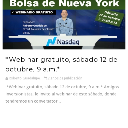
*Webinar gratuito, sábado 12 de
octubre, 9 a.m.*
Roberto Guadalupe.
2 años de publicación
*Webinar gratuito, sábado 12 de octubre, 9 a.m.* Amigos
inversionistas, le invito al webinar de este sábado, donde
tendremos un conversator...
1
2
3
4
Next �
Page 1 of 4