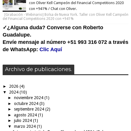
con Oliver Kell Campeón del Financial Competitions 2020
con +941% / Chat con Oliver.
[Grabación - Webinario] Bolsa de Nueva York. Taller con Oliver Kell Campeón
del Financial Competitions 2020 con +941%
✓¿Alguna duda? Converse con Roberto
Guadalupe.
Envíe mensaje al número +51 993 316 072 a través
de WhatsApp:
Clic Aquí
Archivo de publicaciones.
►
2026
(4)
▼
2024
(10)
►
noviembre 2024
(1)
►
octubre 2024
(3)
►
septiembre 2024
(2)
►
agosto 2024
(1)
►
julio 2024
(1)
▼
marzo 2024
(1)