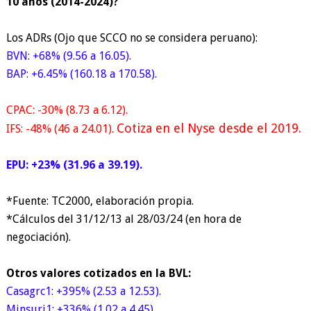
10 años (2014-2024)?
Los ADRs (Ojo que SCCO no se considera peruano):
BVN: +68% (9.56 a 16.05).
BAP: +6.45% (160.18 a 170.58).
CPAC: -30% (8.73 a 6.12).
Cotiza en el Nyse desde el 2019.
IFS: -48% (46 a 24.01).
EPU: +23% (31.96 a 39.19).
*Fuente: TC2000, elaboración propia.
*Cálculos del 31/12/13 al 28/03/24 (en hora de
negociación).
Otros valores cotizados en la BVL:
Casagrc1: +395% (2.53 a 12.53).
Minsuri1: +336% (1.02 a 4.45).