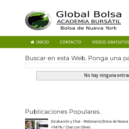
INICIO
CONTACTO
VIDEOS GRATUITO
Buscar en esta Web. Ponga una pal
No hay ninguna entra
1
2
3
4
Next �
Publicaciones Populares.
[Grabación y Chat - Webinario] Bolsa de Nueva 
+941% / Chat con Oliver.