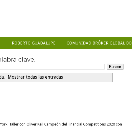
S
ROBERTO GUADALUPE
COMUNIDAD BRÓKER GLOBAL BO
abra clave.
da.
Mostrar todas las entradas
Page 1 of 4
York. Taller con Oliver Kell Campeón del Financial Competitions 2020 con