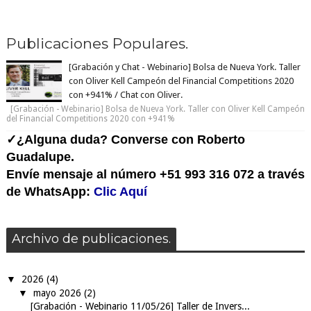
1
2
3
4
Next �
Page 1 of 4
Publicaciones Populares.
[Grabación y Chat - Webinario] Bolsa de Nueva York. Taller
con Oliver Kell Campeón del Financial Competitions 2020
con +941% / Chat con Oliver.
[Grabación - Webinario] Bolsa de Nueva York. Taller con Oliver Kell Campeón
del Financial Competitions 2020 con +941%
✓¿Alguna duda? Converse con Roberto
Guadalupe.
Envíe mensaje al número +51 993 316 072 a través
de WhatsApp:
Clic Aquí
Archivo de publicaciones.
▼
2026
(4)
▼
mayo 2026
(2)
[Grabación - Webinario 11/05/26] Taller de Invers...