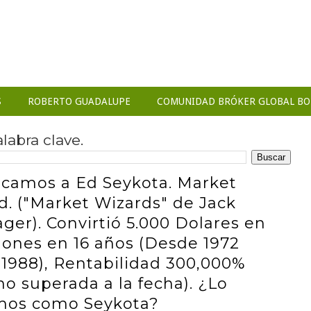
S
ROBERTO GUADALUPE
COMUNIDAD BRÓKER GLOBAL BO
abra clave.
camos a Ed Seykota. Market
d. ("Market Wizards" de Jack
ger). Convirtió 5.000 Dolares en
llones en 16 años (Desde 1972
 1988), Rentabilidad 300,000%
no superada a la fecha). ¿Lo
mos como Seykota?