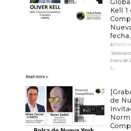
Global
Kell 1
Compe
Nueva 
fecha.
Roberto G
Webinario
Enero de l
l...
Read more »
[Grab
de Nue
Invit
Norm 
Compe