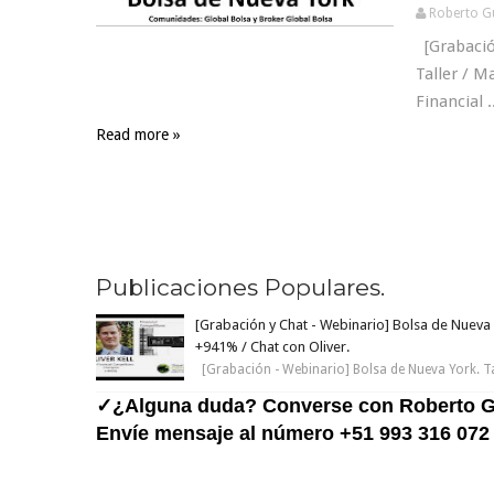
Roberto G
[Grabación
Taller / 
Financial .
Read more »
1
2
3
4
Next �
Publicaciones Populares.
[Grabación y Chat - Webinario] Bolsa de Nueva 
+941% / Chat con Oliver.
[Grabación - Webinario] Bolsa de Nueva York. T
✓¿Alguna duda? Converse con Roberto G
Envíe mensaje al número +51 993 316 072