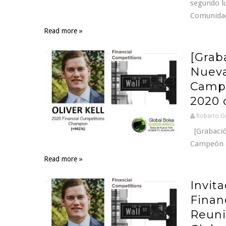
segundo l
Comunidad
Read more »
[Grab
Nueva 
Campe
2020 
Roberto G
[Grabación
Campeón d
Read more »
Invita
Finan
Reuni