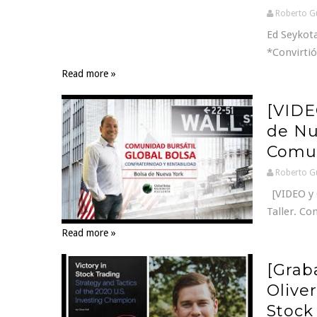
Roberto G
Ed Seykota
*Convirtió
Read more »
[VIDEO
de Nue
Comun
Roberto G
[VIDEO y C
Taller. Co
Read more »
[Grab
Oliver
Stock