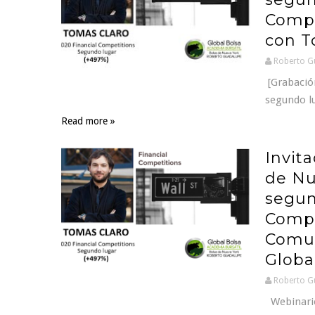
Compe
con T
Roberto G
[Grabación
segundo l
Read more »
Invit
de Nu
segun
Compe
Comun
Globa
Roberto G
Webinario