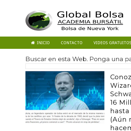
INICIO
CONTACTO
VIDEOS GRATUITO
Buscar en esta Web. Ponga una pal
Conoz
Wizar
Schwa
16 Mi
hasta
(Aún 
hace