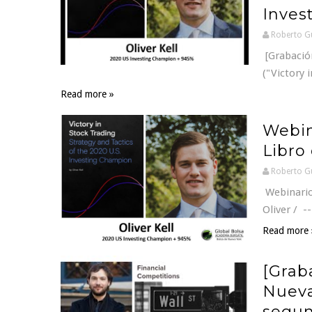
Inves
Roberto G
[Grabación
("Victory 
Read more »
Webin
Libro 
Roberto G
Webinario 
Oliver / --
Read more 
[Grab
Nueva
segun